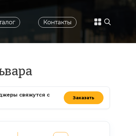
талог
Контакты
ьвара
джеры свяжутся с
Заказать