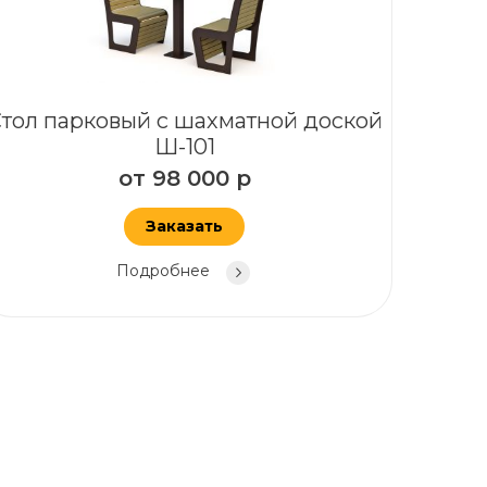
тол парковый с шахматной доской
Ш-101
от
98 000
р
Заказать
Подробнее