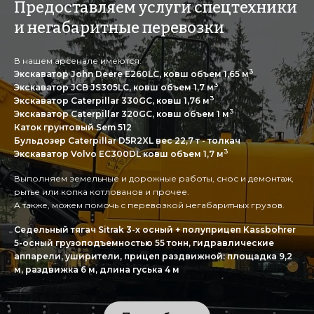
Предоставляем услуги спецтехники
и негабаритные перевозки
В нашем арсенале имеются:
3
Экскаватор John Deere E260LC, ковш объем 1,65 м
3
Экскаватор JCB JS305LC, ковш объем 1,7 м
3
Экскаватор Caterpillar 330GC, ковш 1,76 м
3
Экскаватор Caterpillar 320GC, ковш объем 1 м
Каток грунтовый Sem 512
Бульдозер Caterpillar D5R2XL вес 22,7 т - толкач
3
Экскаватор Volvo EC300DL ковш объем 1,7 м
Выполняем земельные и дорожные работы, снос и демонтаж,
рытье или копка котлованов и прочее.
А также, можем помочь с перевозкой негабаритных грузов.
Седельный тягач Sitrak 3-х осный + полуприцеп Kassbohrer
5-осный грузоподъемностью 55 тонн, гидравлические
аппарели, уширители, прицеп раздвижной: площадка 9,2
м, раздвижка 6 м, длина гуська 4 м