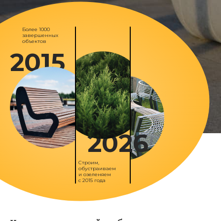
Более 1000
завершенных
объектов
2015
2026
Строим,
обустраиваем
и озеленяем
с 2015 года