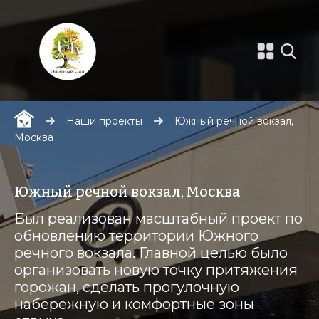
Наши проекты
Южный речной вокзал,
Москва
Южный речной вокзал, Москва
Был реализован масштабный проект по
обновлению территории Южного
речного вокзала. Главной целью было
организовать новую точку притяжения
горожан, сделать прогулочную
набережную и комфортные зоны