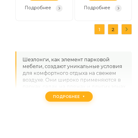
Подробнее
Подробнее
1
2
Шезлонги, как элемент парковой
мебели, создают уникальные условия
для комфортного отдыха на свежем
воздухе. Они широко применяются в
парках, садах, на пляжах и других зонах
отдыха. В современном городском
ПОДРОБНЕЕ
пространстве шезлонги не только
украшают территорию, но и
обеспечивают удобные места для
расслабления, чтения или общения.
Компания ТСК Элитный Сад,
специализирующаяся на