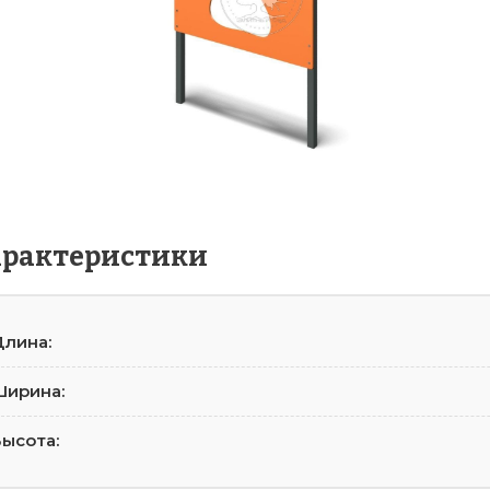
арактеристики
лина:
Ширина:
ысота: