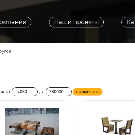
компании
Наши проекты
Ка
ругое
а:
от
до