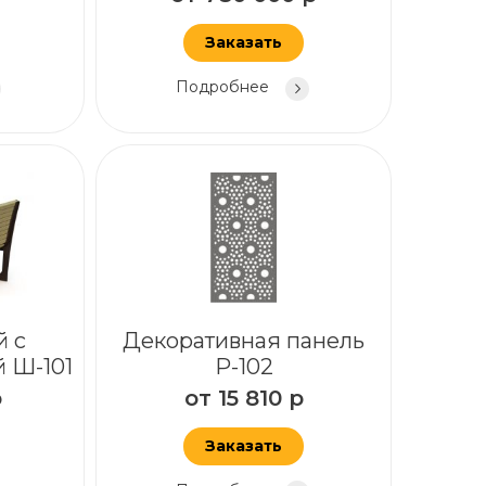
Заказать
Подробнее
й с
Декоративная панель
 Ш-101
Р-102
р
от
15 810
р
Заказать