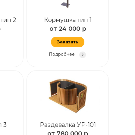
тип 2
Кормушка тип 1
р
от
24 000
р
Заказать
Подробнее
 3
Раздевалка УР-101
р
от
780 000
р