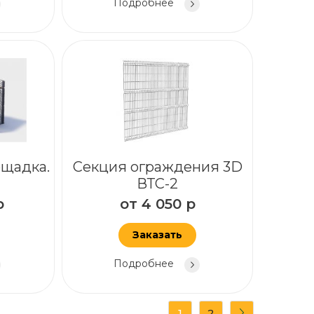
Подробнее
ощадка.
Секция ограждения 3D
ВТС-2
р
от
4 050
р
Заказать
Подробнее
1
2