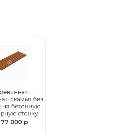
ревянная
ая скамья без
 на бетонную
рную стенку
т
77 000
р