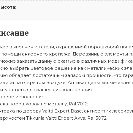
ысота:
писание
кас выполнен из стали, окрашенной порошковой поли
 помощи анкерного крепежа. Деревянные элементы пр
можно заказать данную скамью в различных модификац
но выбрать цветовое решение как металлических элем
мья обладает достаточным запасом прочности, что га
мейки на открытом воздухе. Антивандальный металличе
иту от ненадлежащего использования.
товое исполнение:
ска порошковая по металлу, Ral 7016;
нтовка по дереву Valtti Expert Base, антисептик лесс
рхностей Tikkurila Valtti Expert Akva, Ral 5072.