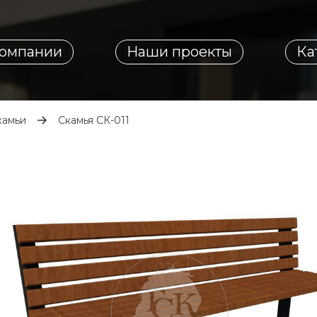
компании
Наши проекты
Ка
камьи
Скамья СК-011