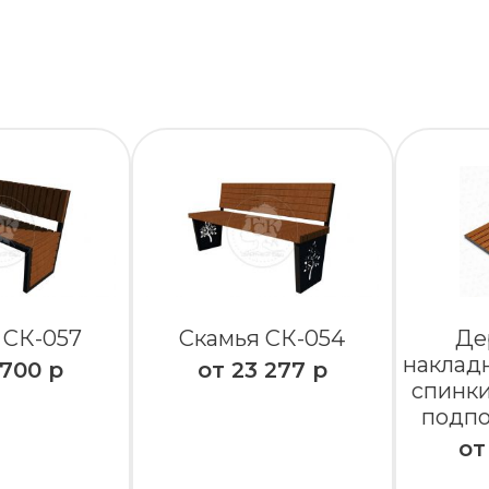
 СК-057
Скамья СК-054
Де
накладн
 700
р
от
23 277
р
спинки
подпо
о