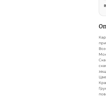
В
О
Кар
при
Воз
Мож
Ска
ска
защ
Цве
Кра
Гру
пове