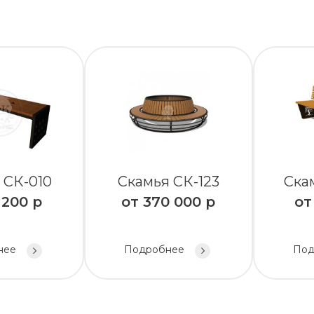
 СК-010
Скамья СК-123
Ска
 200
р
от
370 000
р
о
нее
Подробнее
Под