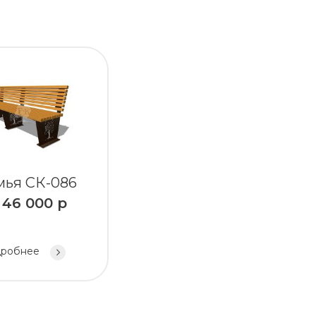
мья СК-086
т
46 000
р
робнее