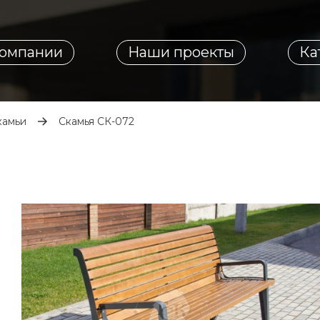
компании
Наши проекты
Ка
камьи
Скамья СК-072