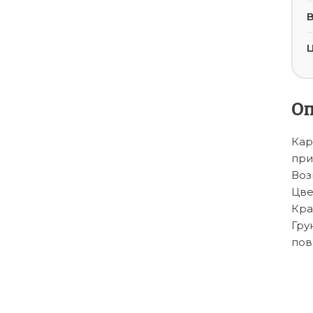
В
Ц
О
Кар
при
Воз
Цве
Кра
Гру
пове