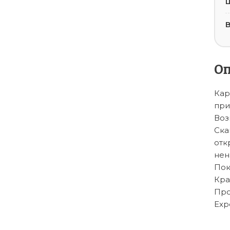
В
О
Кар
при
Воз
Ска
отк
нен
Пок
Кра
Про
Exp