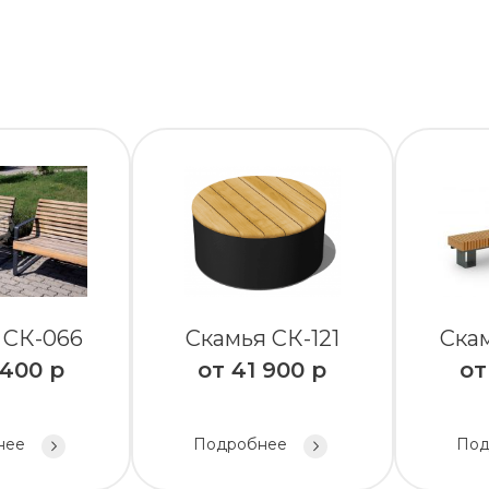
 СК-066
Скамья СК-121
Скам
 400
р
от
41 900
р
о
нее
Подробнее
Под