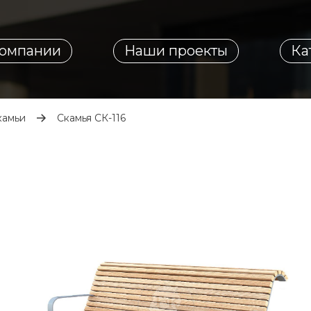
компании
Наши проекты
Ка
камьи
Скамья СК-116