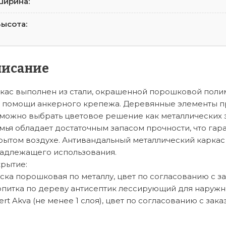
Ширина:
ысота:
писание
кас выполнен из стали, окрашенной порошковой поли
 помощи анкерного крепежа. Деревянные элементы пр
можно выбрать цветовое решение как металлических э
мья обладает достаточным запасом прочности, что гар
рытом воздухе. Антивандальный металлический каркас 
адлежащего использования.
рытие:
ска порошковая по металлу, цвет по согласованию с з
питка по дереву антисептик лессирующий для наружных
ert Akva (не менее 1 слоя), цвет по согласованию с зака