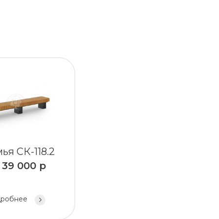
ья СК-118.2
т
39 000
р
робнее