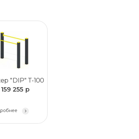
ер "DIP" Т-100
т
159 255
р
робнее