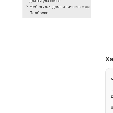
для выгула собак
Мебель для дома и зимнего сада
Подборки
Х
М
Д