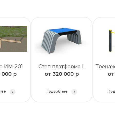
р ИМ-201
Степ платформа L
Тренаж
 000
р
от
320 000
р
о
нее
Подробнее
Под